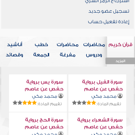
استرجاع الرمز السري
تسجيل عضو جديد
إعادة تفعيل حساب
قرآن كريم
محاضرات
محاضرات
خطب
أناشيد
ودروس
مفرغة
الجمعة
وقصائد
المزيد
المزيد
المزيد
المزيد
المزيد
سورة الفيل برواية
سورة يس برواية
حفص عن عاصم
حفص عن عاصم
محمد مكي
محمد مكي
تقييم المادة:
تقييم المادة:
سورة الشعراء برواية
سورة الحج برواية
حفص عن عاصم
حفص عن عاصم
محمد مكي
محمد مكي