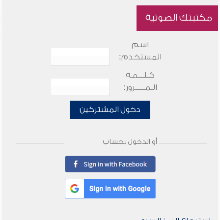
مكتبتك الصوتية
اسم
المستخدم:
كـلـــمـة
الـمـــــرور:
دخول المشتركين
أو الدخول بحساب