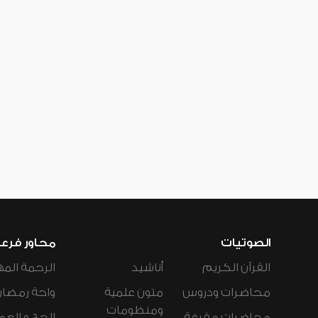
الصوتيات
محاور فرع
القرآن الكريم
أناشيد
الرحمة المه
محاضرات ودروس
متون علمية
واحة رمضان
ومنظومات
محاضرات مفرغة
الحج و العم