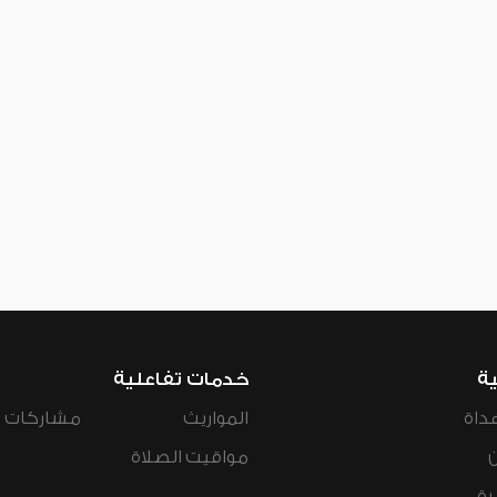
ية
خدمات تفاعلية
داة
المواريث
مشاركات ال
مواقيت الصلاة
رة