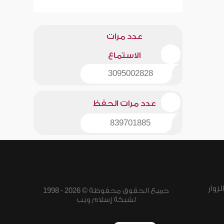
عدد مرات
الاستماع
3095002828
عدد مرات الحفظ
839701885
زوار
جميع الحقوق محفوظة © 2026 - 1998
لشبكة إسلام ويب