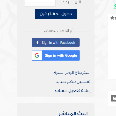
الـمـــــرور:
دخول المشتركين
أو الدخول بحساب
استرجاع الرمز السري
تسجيل عضو جديد
إعادة تفعيل حساب
البث المباشر