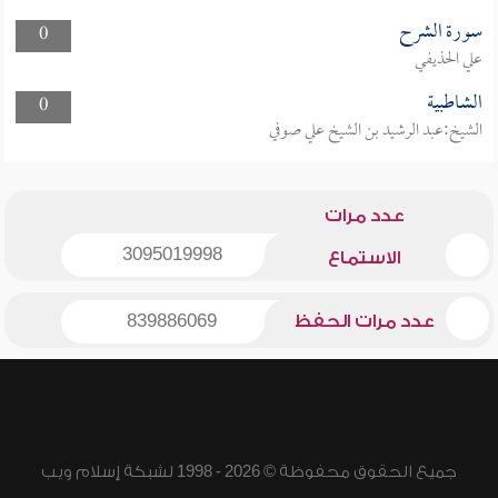
سورة الشرح
0
علي الحذيفي
الشاطبية
0
الشيخ:عبد الرشيد بن الشيخ علي صوفي
عدد مرات
3095019998
الاستماع
عدد مرات الحفظ
839886069
جميع الحقوق محفوظة © 2026 - 1998 لشبكة إسلام ويب