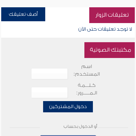
أضف تعليقك
تعليقات الزوار
لا توجد تعليقات حتى الآن
مكتبتك الصوتية
اسم
المستخدم:
كـلـــمـة
الـمـــــرور:
دخول المشتركين
أو الدخول بحساب