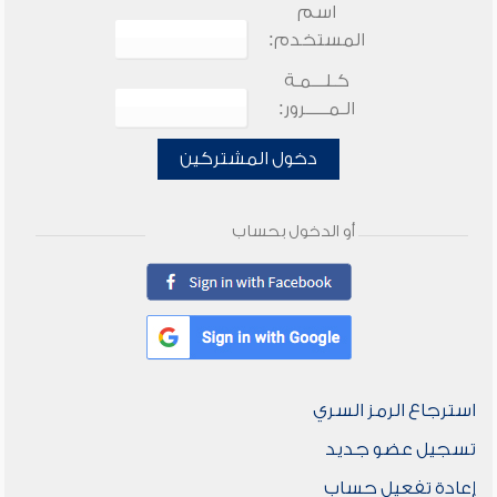
اسم
المستخدم:
كـلـــمـة
الـمـــــرور:
دخول المشتركين
أو الدخول بحساب
استرجاع الرمز السري
تسجيل عضو جديد
إعادة تفعيل حساب