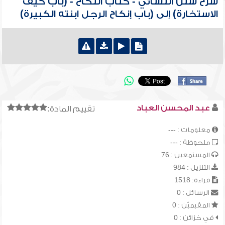
شرح سنن النسائي - كتاب النكاح - (باب كيف
الاستخارة) إلى (باب إنكاح الرجل ابنته الكبيرة)
عبد المحسن العباد
تقييم المادة:
معلومات : ---
ملحوظة : ---
المستمعين : 76
التنزيل : 984
قراءة: 1518
الرسائل : 0
المقيميّن : 0
في خزائن : 0