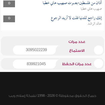
أذان من فلسطين-بصوت صهيب هاني خطبا
0
صهيب هاني خطبا
إنك راجع للدنيا قلت لا أريد الرجوع
0
خالد الراشد
عدد مرات
3095022239
الاستماع
عدد مرات الحفظ
839921045
جميع الحقوق محفوظة © 2026 - 1998 لشبكة إسلام ويب