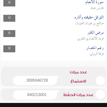
سورة الأنعام
0
فارس عباد
التوكل حقيقته وآثاره
0
صالح بن فوزان الفوزان
مرض الكبر
0
فريد الأنصاري المغربي
رغم الحصار
0
فرقة الروابي
عدد مرات
3095046728
الاستماع
عدد مرات الحفظ
840213001