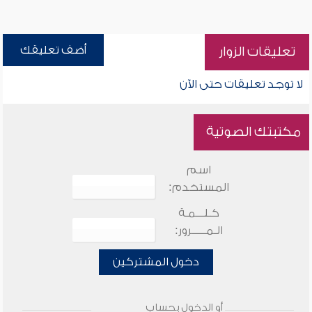
أضف تعليقك
تعليقات الزوار
لا توجد تعليقات حتى الآن
مكتبتك الصوتية
اسم
المستخدم:
كـلـــمـة
الـمـــــرور:
دخول المشتركين
أو الدخول بحساب