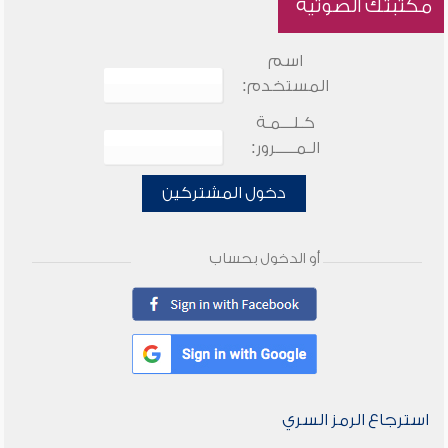
مكتبتك الصوتية
اسم
المستخدم:
كـلـــمـة
الـمـــــرور:
دخول المشتركين
أو الدخول بحساب
استرجاع الرمز السري