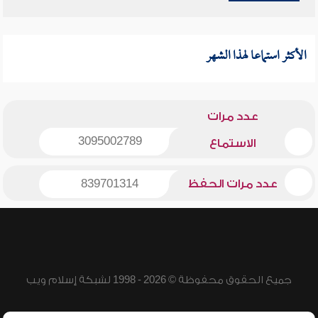
الأكثر استماعا لهذا الشهر
عدد مرات
3095002789
الاستماع
عدد مرات الحفظ
839701314
جميع الحقوق محفوظة © 2026 - 1998 لشبكة إسلام ويب