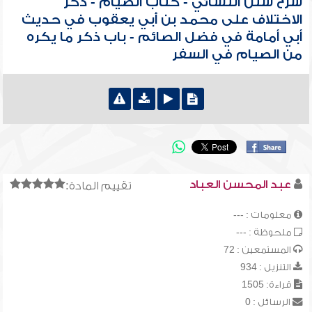
شرح سنن النسائي - كتاب الصيام - ذكر
الاختلاف على محمد بن أبي يعقوب في حديث
أبي أمامة في فضل الصائم - باب ذكر ما يكره
من الصيام في السفر
عبد المحسن العباد
تقييم المادة:
معلومات : ---
ملحوظة : ---
المستمعين : 72
التنزيل : 934
قراءة: 1505
الرسائل : 0