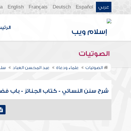
عربي
Español
Deutsch
Français
English
ia
الرئي
الصوتيات
الصوتيات
علماء ودعاة
عبد المحسن العباد
سلس
شرح سنن النسائي - كتاب الجنائز - باب ف