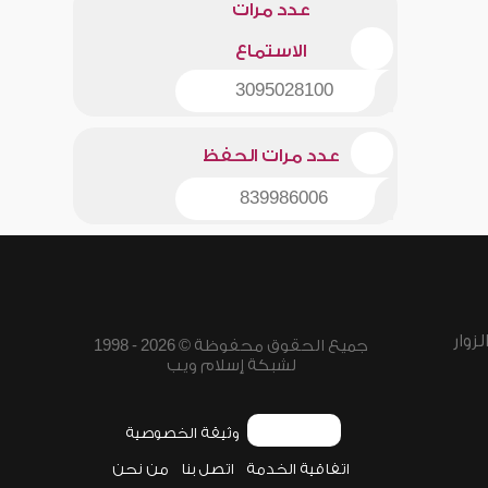
عدد مرات
الاستماع
3095028100
عدد مرات الحفظ
839986006
زوار
جميع الحقوق محفوظة © 2026 - 1998
لشبكة إسلام ويب
وثيقة الخصوصية
اتفاقية الخدمة
اتصل بنا
من نحن