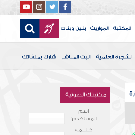
المكتبة
المواريث
بنين وبنات
الشجرة العلمية
البث المباشر
شارك بملفاتك
ة
مكتبتك الصوتية
اسم
المستخدم:
كـلـــمـة