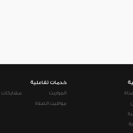
ية
خدمات تفاعلية
داة
المواريث
مشاركات ال
مواقيت الصلاة
رة
ة