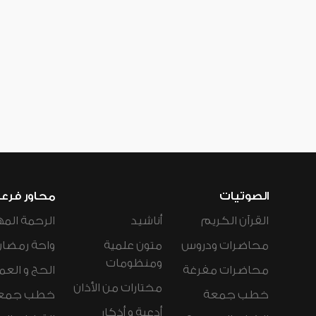
الصوتيات
محاور فرع
القرآن الكريم
أناشيد
الرحمة المه
محاضرات ودروس
متون علمية
واحة رمضان
ومنظومات
محاضرات مفرغة
الحج و العم
مختارات من الأذان
خطب جمعة
خطب جمع
أدعية و أذكار