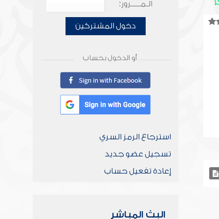
الـمـــــرور:
دخول المشتركين
أو الدخول بحساب
استرجاع الرمز السري
تسجيل عضو جديد
إعادة تفعيل حساب
البث المباشر