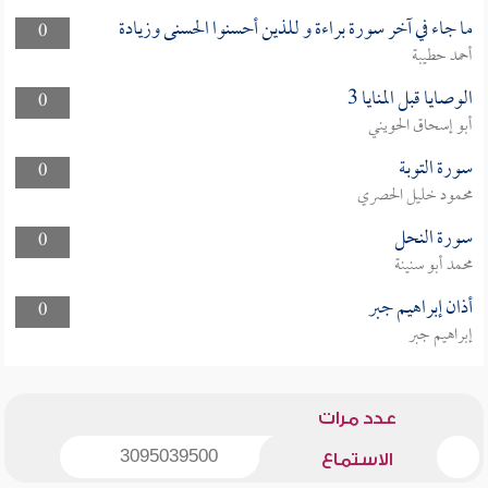
ما جاء في آخر سورة براءة و للذين أحسنوا الحسنى وزيادة
0
أحمد حطيبة
الوصايا قبل المنايا 3
0
أبو إسحاق الحويني
سورة التوبة
0
محمود خليل الحصري
سورة النحل
0
محمد أبو سنينة
أذان إبراهيم جبر
0
إبراهيم جبر
عدد مرات
3095039500
الاستماع