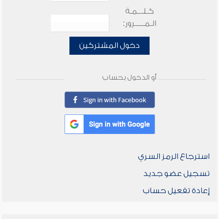
كـلـــمـة
الـمـــــرور:
دخول المشتركين
أو الدخول بحساب
استرجاع الرمز السري
تسجيل عضو جديد
إعادة تفعيل حساب