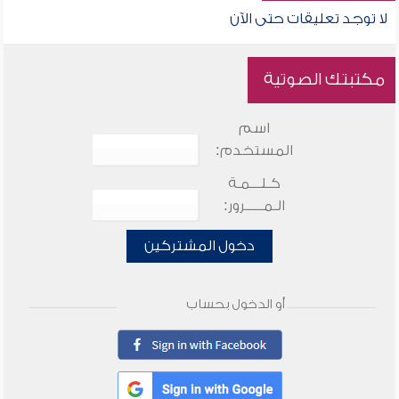
لا توجد تعليقات حتى الآن
مكتبتك الصوتية
اسم
المستخدم:
كـلـــمـة
الـمـــــرور:
دخول المشتركين
أو الدخول بحساب