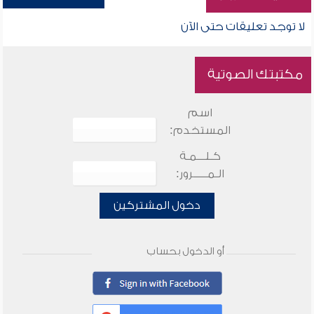
لا توجد تعليقات حتى الآن
مكتبتك الصوتية
اسم
المستخدم:
كـلـــمـة
الـمـــــرور:
دخول المشتركين
أو الدخول بحساب