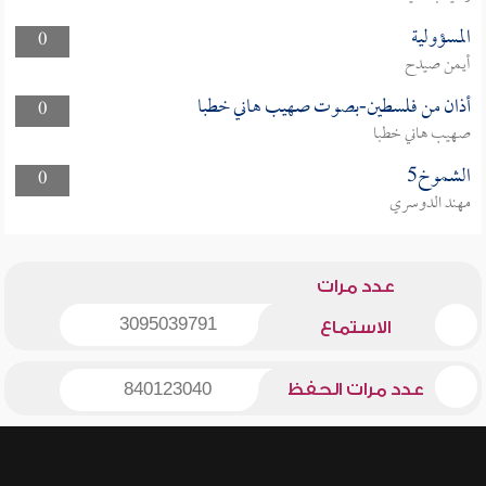
المسؤولية
0
أيمن صيدح
أذان من فلسطين-بصوت صهيب هاني خطبا
0
صهيب هاني خطبا
الشموخ5
0
مهند الدوسري
عدد مرات
3095039791
الاستماع
عدد مرات الحفظ
840123040