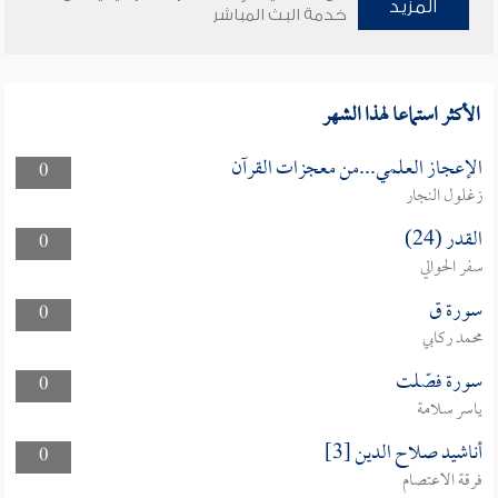
المزيد
خدمة البث المباشر
الأكثر استماعا لهذا الشهر
الإعجاز العلمي...من معجزات القرآن
0
زغلول النجار
القدر (24)
0
سفر الحوالي
سورة ق
0
محمد ركابي
سورة فصّلت
0
ياسر سلامة
أناشيد صلاح الدين [3]
0
فرقة الاعتصام