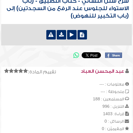
شرح سنن النسائي - كتاب التطبيق - (باب
الاستواء للجلوس عند الرفع من السجدتين) إلى
(باب التكبير للنهوض)
عبد المحسن العباد
تقييم المادة:
معلومات : ---
ملحوظة : ---
المستمعين : 188
التنزيل : 996
قراءة: 1403
الرسائل : 0
المقيميّن : 0