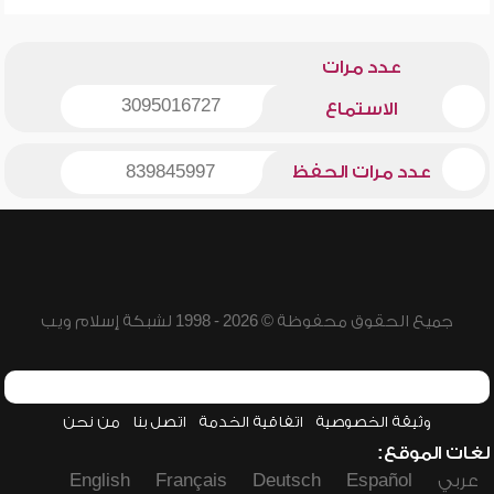
عدد مرات
3095016727
الاستماع
عدد مرات الحفظ
839845997
جميع الحقوق محفوظة © 2026 - 1998 لشبكة إسلام ويب
وثيقة الخصوصية
اتفاقية الخدمة
اتصل بنا
من نحن
لغات الموقع:
عربي
Español
Deutsch
Français
English