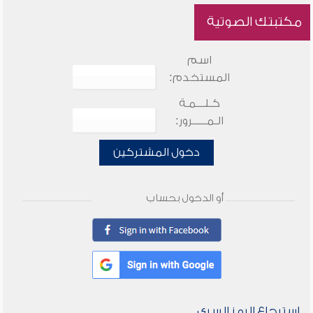
مكتبتك الصوتية
اسم
المستخدم:
كـلـــمـة
الـمـــــرور:
دخول المشتركين
أو الدخول بحساب
استرجاع الرمز السري