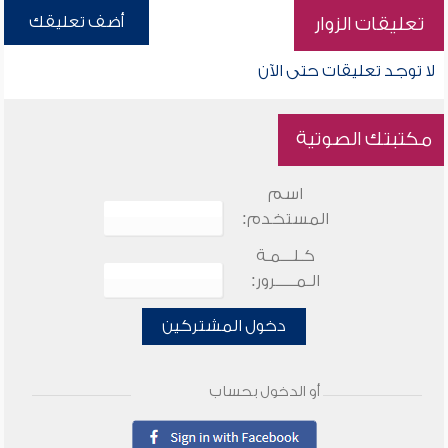
أضف تعليقك
تعليقات الزوار
لا توجد تعليقات حتى الآن
مكتبتك الصوتية
اسم
المستخدم:
كـلـــمـة
الـمـــــرور:
دخول المشتركين
أو الدخول بحساب