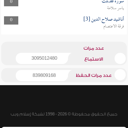
سورة فصّلت
0
ياسر سلامة
أناشيد صلاح الدين [3]
0
فرقة الاعتصام
عدد مرات
3095012480
الاستماع
عدد مرات الحفظ
839809168
جميع الحقوق محفوظة © 2026 - 1998 لشبكة إسلام ويب