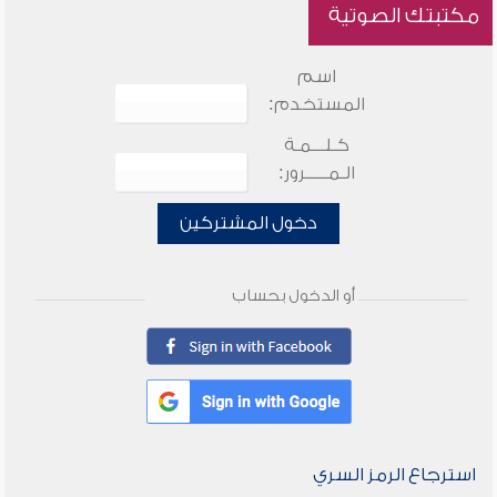
مكتبتك الصوتية
اسم
المستخدم:
كـلـــمـة
الـمـــــرور:
دخول المشتركين
أو الدخول بحساب
استرجاع الرمز السري