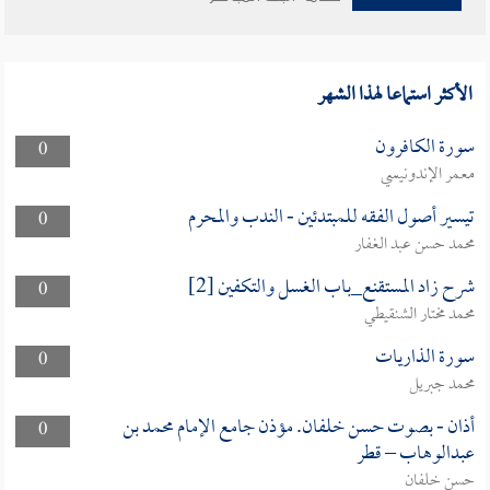
الأكثر استماعا لهذا الشهر
سورة الكافرون
0
معمر الإندونيسي
تيسير أصول الفقه للمبتدئين - الندب والمحرم
0
محمد حسن عبد الغفار
شرح زاد المستقنع_باب الغسل والتكفين [2]
0
محمد مختار الشنقيطي
سورة الذاريات
0
محمد جبريل
أذان - بصوت حسن خلفان. مؤذن جامع الإمام محمد بن
0
عبدالوهاب – قطر
حسن خلفان