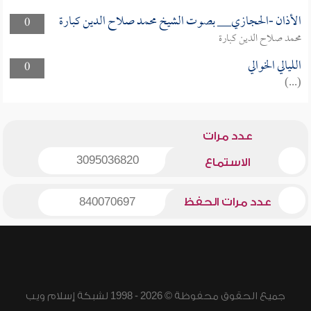
الأذان -الحجازي__ بصوت الشيخ محمد صلاح الدين كبارة
0
محمد صلاح الدين كبارة
الليالي الخوالي
0
(...)
عدد مرات
3095036820
الاستماع
عدد مرات الحفظ
840070697
جميع الحقوق محفوظة © 2026 - 1998 لشبكة إسلام ويب