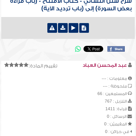
شرح سنن النسائي - كتاب الافتتاح - (باب قراءة
بعض السورة) إلى (باب ترديد الآية)
عبد المحسن العباد
تقييم المادة:
معلومات : ---
ملحوظة : ---
المستمعين : 66
التنزيل : 767
قراءة: 1411
الرسائل : 0
المقيميّن : 0
في خزائن : 0