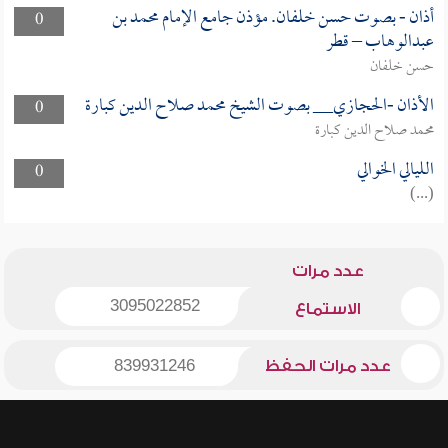
أذان - بصوت حسن خلفان. مؤذن جامع الإمام محمد بن
0
عبدالوهاب – قطر
حسن خلفان
الأذان -الحجازي__ بصوت الشيخ محمد صلاح الدين كبارة
0
محمد صلاح الدين كبارة
الليالي الخوالي
0
(...)
عدد مرات
3095022852
الاستماع
عدد مرات الحفظ
839931246