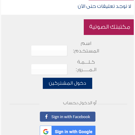
لا توجد تعليقات حتى الآن
مكتبتك الصوتية
اسم
المستخدم:
كـلـــمـة
الـمـــــرور:
دخول المشتركين
أو الدخول بحساب