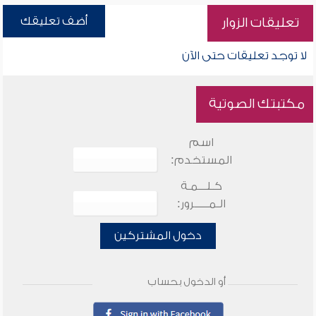
أضف تعليقك
تعليقات الزوار
لا توجد تعليقات حتى الآن
مكتبتك الصوتية
اسم
المستخدم:
كـلـــمـة
الـمـــــرور:
دخول المشتركين
أو الدخول بحساب