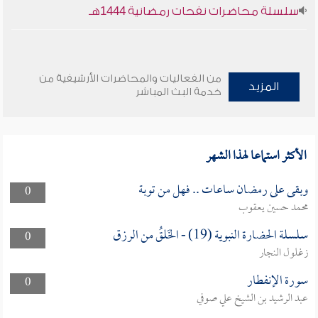
سلسلة محاضرات نفحات رمضانية 1444هـ
من الفعاليات والمحاضرات الأرشيفية من
المزيد
خدمة البث المباشر
الأكثر استماعا لهذا الشهر
وبقى على رمضان ساعات .. فهل من توبة
0
محمد حسين يعقوب
سلسلة الحضارة النبوية (19) - الخَلقُ من الرزق
0
زغلول النجار
سورة الإنفطار
0
عبد الرشيد بن الشيخ علي صوفي