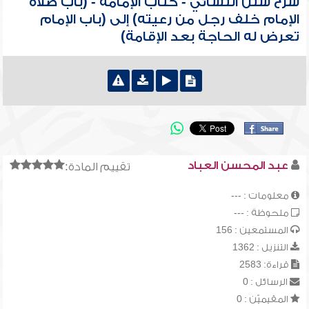
شرح سنن النسائي - كتاب الإمامة - (باب صلاة
الإمام خلف رجل من رعيته) إلى (باب الإمام
تعرض له الحاجة بعد الإقامة)
عبد المحسن العباد
تقييم المادة:
معلومات : ---
ملحوظة : ---
المستمعين : 156
التنزيل : 1362
قراءة: 2583
الرسائل : 0
المقيميّن : 0