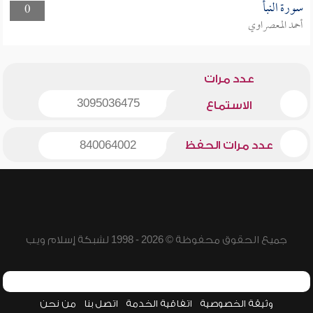
سورة النبأ
0
أحمد المعصراوي
عدد مرات
3095036475
الاستماع
عدد مرات الحفظ
840064002
جميع الحقوق محفوظة © 2026 - 1998 لشبكة إسلام ويب
وثيقة الخصوصية
اتفاقية الخدمة
اتصل بنا
من نحن