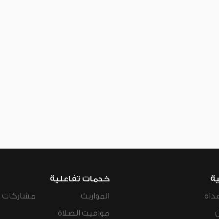
ية
خدمات تفاعلية
داة
المواريث
مشاركات ال
مواقيت الصلاة