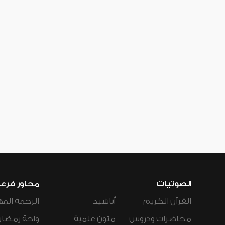
الصوتيات
محاور فرع
القرآن الكريم
أناشيد
الرحمة المه
محاضرات ودروس
متون علمية
واحة رمضان