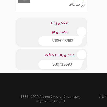
أبو عبد الملك
عدد مرات
الاستماع
3095003663
عدد مرات الحفظ
839716690
زوار
جميع الحقوق محفوظة © 2026 - 1998
لشبكة إسلام ويب