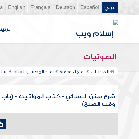
عربي
Español
Deutsch
Français
English
ia
الرئي
الصوتيات
الصوتيات
علماء ودعاة
عبد المحسن العباد
سلس
شرح سنن النسائي - كتاب المواقيت - (باب ا
وقت الصبح)