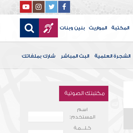
المكتبة
المواريث
بنين وبنات
الشجرة العلمية
البث المباشر
شارك بملفاتك
مكتبتك الصوتية
اسم
المستخدم:
كـلـــمـة