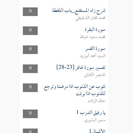
شرح زاد المستقنع_باب اللقطة
0
محمد مختار الشنقيطي
سورة البقرة
0
محمد سعيد خياط
سورة القمر
0
السيد أحمد أبوزيد
تفسير سورة غافر [23-28]
0
المنتصر الكتاني
تتوب عن الذنوب اذا مرضتا وترجع
0
للذنوب اذا برئت
خالد الراشد
يا رفيق الدرب 1
0
سمير البشيري
الأشبال1
0