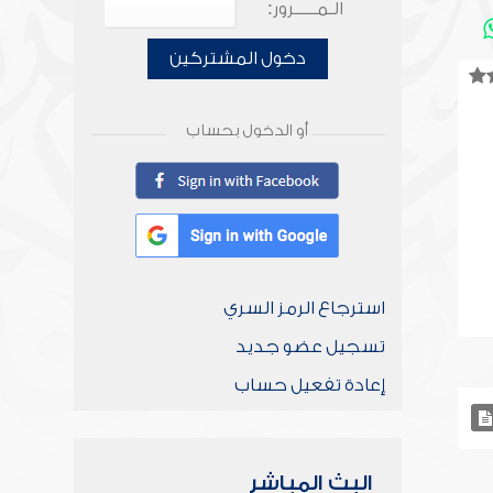
الـمـــــرور:
دخول المشتركين
أو الدخول بحساب
استرجاع الرمز السري
تسجيل عضو جديد
إعادة تفعيل حساب
البث المباشر