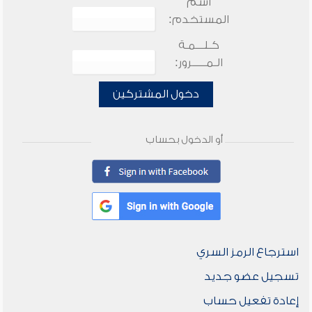
اسم
المستخدم:
كـلـــمـة
الـمـــــرور:
دخول المشتركين
أو الدخول بحساب
استرجاع الرمز السري
تسجيل عضو جديد
إعادة تفعيل حساب