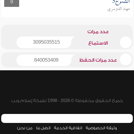
الشموخ5
0
مهند الدوسري
عدد مرات
3095035515
الاستماع
عدد مرات الحفظ
840053409
جميع الحقوق محفوظة © 2026 - 1998 لشبكة إسلام ويب
وثيقة الخصوصية
اتفاقية الخدمة
اتصل بنا
من نحن