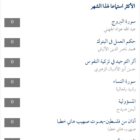
الأكثر استماعا لهذا الشهر
سورة البروج
0
عبد الله عواد الجهني
حكم العمل فى البنوك
0
محمد ناصر الدين الألباني
أثر التوحيد في تزكية النفوس
0
حسن أبو الأشبال الزهيري
سورة النساء
0
رشيد بلعالية
المسؤولية
0
أيمن صيدح
أذان من فلسطين-بصوت صهيب هاني خطبا
0
صهيب هاني خطبا