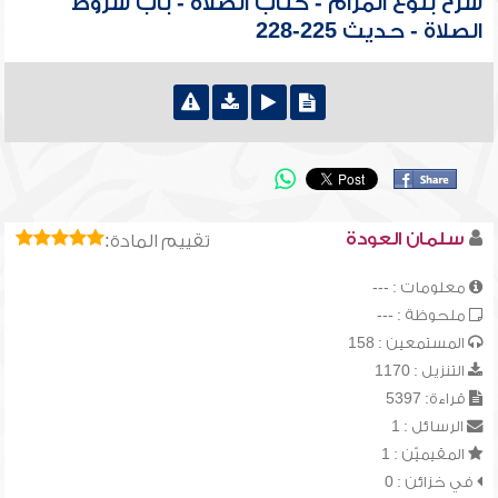
شرح بلوغ المرام - كتاب الصلاة - باب شروط
الصلاة - حديث 225-228
سلمان العودة
تقييم المادة:
معلومات : ---
ملحوظة : ---
المستمعين : 158
التنزيل : 1170
قراءة: 5397
الرسائل : 1
المقيميّن : 1
في خزائن : 0