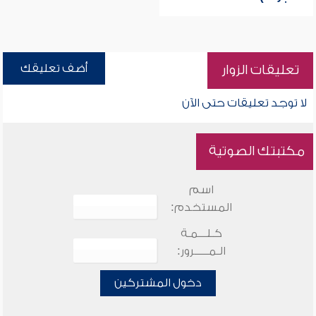
أضف تعليقك
تعليقات الزوار
لا توجد تعليقات حتى الآن
مكتبتك الصوتية
اسم
المستخدم:
كـلـــمـة
الـمـــــرور:
دخول المشتركين