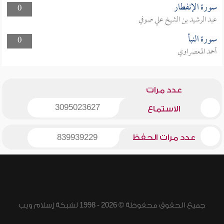
سورة الإنفطار
0
عبد الرشيد بن الشيخ علي صوفي
سورة النبأ
0
أحمد المعصراوي
عدد مرات
3095023627
الاستماع
عدد مرات الحفظ
839939229
جميع الحقوق محفوظة © 2026 - 1998 لشبكة إسلام ويب