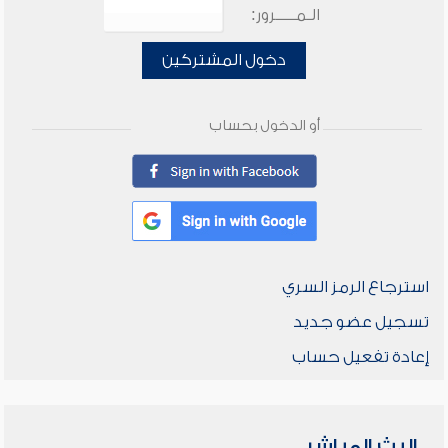
الـمـــــرور:
دخول المشتركين
أو الدخول بحساب
استرجاع الرمز السري
تسجيل عضو جديد
إعادة تفعيل حساب
البث المباشر