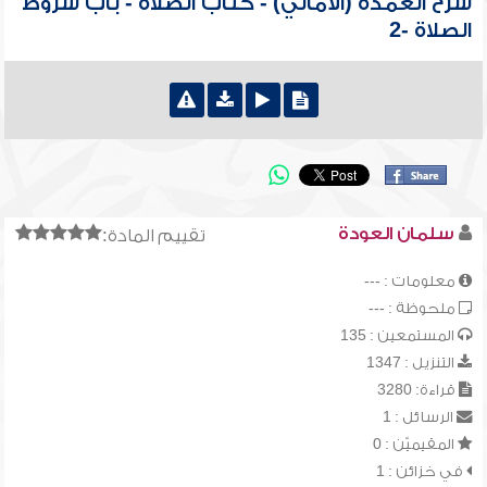
شرح العمدة (الأمالي) - كتاب الصلاة - باب شروط
الصلاة -2
سلمان العودة
تقييم المادة:
معلومات : ---
ملحوظة : ---
المستمعين : 135
التنزيل : 1347
قراءة: 3280
الرسائل : 1
المقيميّن : 0
في خزائن : 1