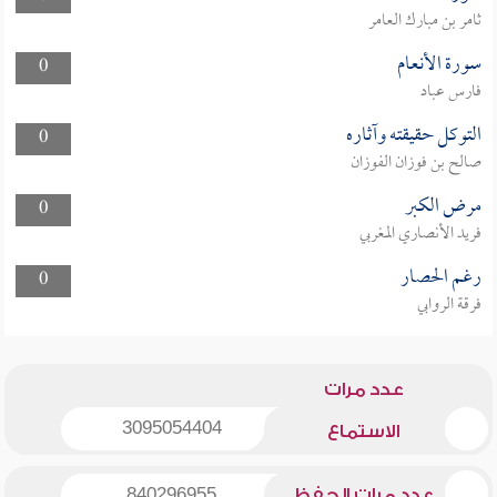
ثامر بن مبارك العامر
سورة الأنعام
0
فارس عباد
التوكل حقيقته وآثاره
0
صالح بن فوزان الفوزان
مرض الكبر
0
فريد الأنصاري المغربي
رغم الحصار
0
فرقة الروابي
عدد مرات
3095054404
الاستماع
عدد مرات الحفظ
840296955