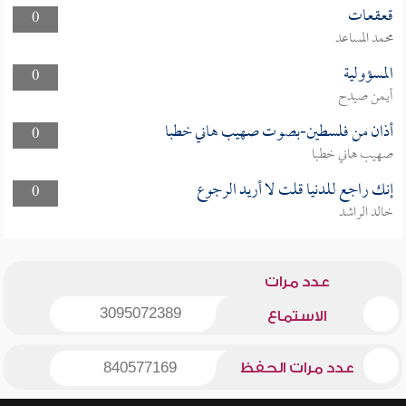
قعقعات
0
محمد المساعد
المسؤولية
0
أيمن صيدح
أذان من فلسطين-بصوت صهيب هاني خطبا
0
صهيب هاني خطبا
إنك راجع للدنيا قلت لا أريد الرجوع
0
خالد الراشد
عدد مرات
3095072389
الاستماع
عدد مرات الحفظ
840577169