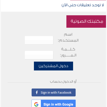
لا توجد تعليقات حتى الآن
مكتبتك الصوتية
اسم
المستخدم:
كـلـــمـة
الـمـــــرور:
دخول المشتركين
أو الدخول بحساب