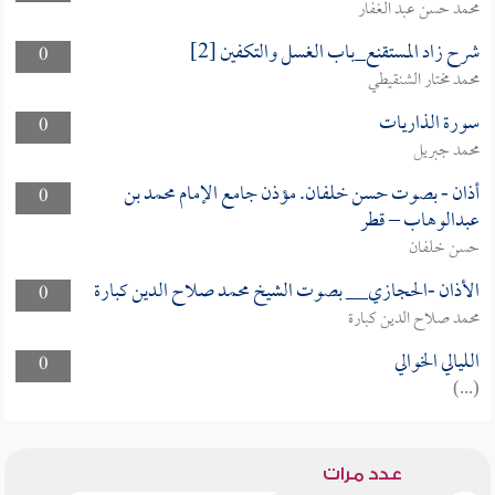
محمد حسن عبد الغفار
شرح زاد المستقنع_باب الغسل والتكفين [2]
0
محمد مختار الشنقيطي
سورة الذاريات
0
محمد جبريل
أذان - بصوت حسن خلفان. مؤذن جامع الإمام محمد بن
0
عبدالوهاب – قطر
حسن خلفان
الأذان -الحجازي__ بصوت الشيخ محمد صلاح الدين كبارة
0
محمد صلاح الدين كبارة
الليالي الخوالي
0
(...)
عدد مرات