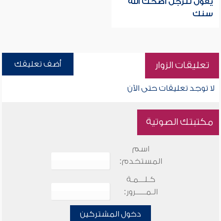
يقول للرجل أضحك الله
سنك
أضف تعليقك
تعليقات الزوار
لا توجد تعليقات حتى الآن
مكتبتك الصوتية
اسم
المستخدم:
كـلـــمـة
الـمـــــرور:
دخول المشتركين