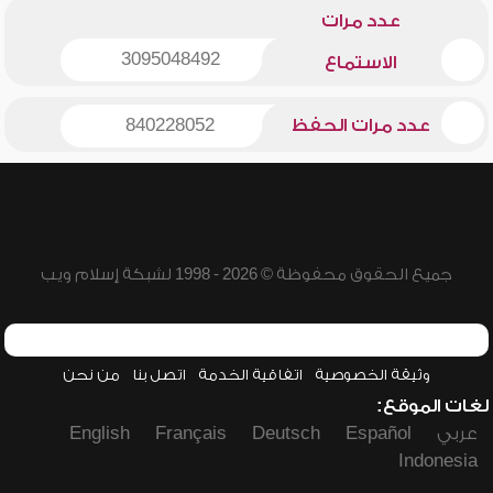
عدد مرات
3095048492
الاستماع
عدد مرات الحفظ
840228052
جميع الحقوق محفوظة © 2026 - 1998 لشبكة إسلام ويب
وثيقة الخصوصية
اتفاقية الخدمة
اتصل بنا
من نحن
لغات الموقع:
عربي
Español
Deutsch
Français
English
Indonesia