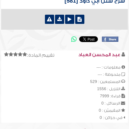
شرح سنن أبي داود [581]
عبد المحسن العباد
تقييم المادة:
معلومات : ---
ملحوظة : ---
المستمعين : 529
التنزيل : 1556
قراءة: 7999
الرسائل : 0
المقيميّن : 0
في خزائن : 0