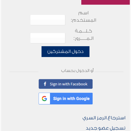
اسم
المستخدم:
كـلـــمـة
الـمـــــرور:
دخول المشتركين
أو الدخول بحساب
استرجاع الرمز السري
تسجيل عضو جديد