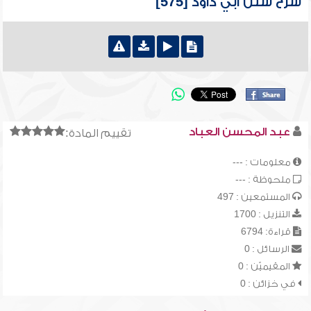
شرح سنن أبي داود [575]
عبد المحسن العباد
تقييم المادة:
معلومات : ---
ملحوظة : ---
المستمعين : 497
التنزيل : 1700
قراءة: 6794
الرسائل : 0
المقيميّن : 0
في خزائن : 0