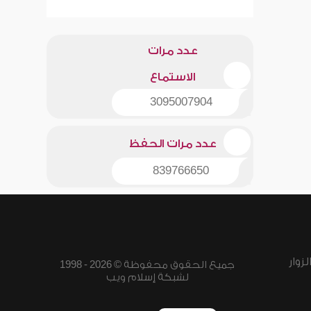
عدد مرات
الاستماع
3095007904
عدد مرات الحفظ
839766650
زوار
جميع الحقوق محفوظة © 2026 - 1998
لشبكة إسلام ويب