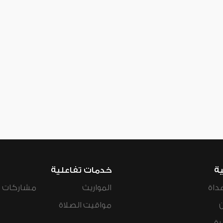
ية
خدمات تفاعلية
داة
المواريث
مشاركات ال
مواقيت الصلاة
رة