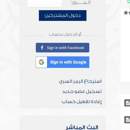
الـمـــــرور:
دخول المشتركين
أو الدخول بحساب
استرجاع الرمز السري
تسجيل عضو جديد
إعادة تفعيل حساب
البث المباشر