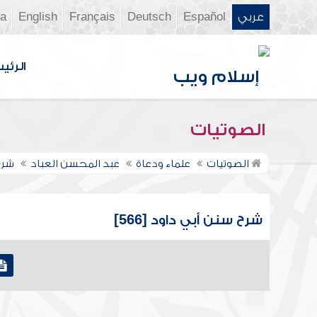
عربي
Español
Deutsch
Français
English
ia
الرئي
الصوتيات
الصوتيات
علماء ودعاة
عبد المحسن العباد
شرح
شرح سنن أبي داود [566]