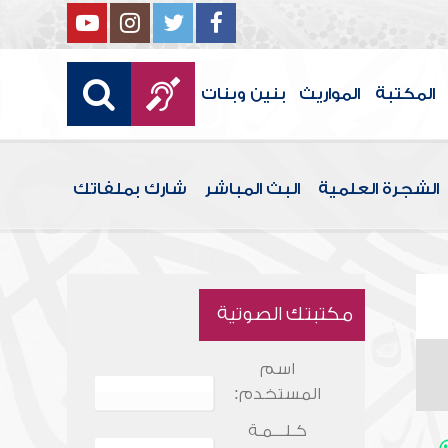
المكتبة
المواريث
بنين وبنات
الشجرة العلمية
البث المباشر
شارك بملفاتك
مكتبتك الصوتية
اسم
المستخدم:
كـلـــمـة