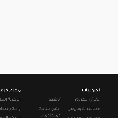
الصوتيات
محاور فرع
القرآن الكريم
أناشيد
الرحمة المه
محاضرات ودروس
متون علمية
واحة رمضان
ومنظومات
محاضرات مفرغة
الحج و العم