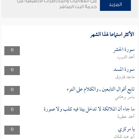
من الفعاليات والمحاضرات الأرشيفية من
المزيد
خدمة البث المباشر
الأكثر استماعا لهذا الشهر
سورة الحشر
0
أحمد الديب
سورة المسد
0
ماجد فاروق
تابع أقوال التابعين , والكلام على النوء
0
ياسر برهامي
ما جاء أن الملائكة لا تدخل بيتا فيه كلب ولا صورة
0
أحمد حطيبة
يا مركزي
0
أبو عبد الملك