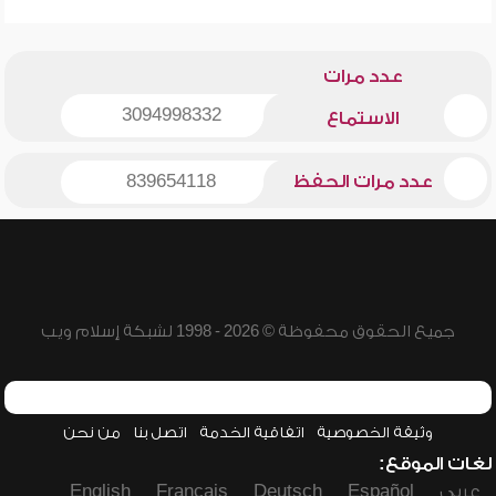
عدد مرات
3094998332
الاستماع
عدد مرات الحفظ
839654118
جميع الحقوق محفوظة © 2026 - 1998 لشبكة إسلام ويب
وثيقة الخصوصية
اتفاقية الخدمة
اتصل بنا
من نحن
لغات الموقع:
عربي
Español
Deutsch
Français
English