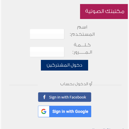
مكتبتك الصوتية
اسم
المستخدم:
كـلـــمـة
الـمـــــرور:
دخول المشتركين
أو الدخول بحساب