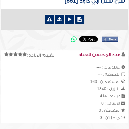
شرح سنن أبي داود [551]
عبد المحسن العباد
تقييم المادة:
معلومات : ---
ملحوظة : ---
المستمعين : 163
التنزيل : 1340
قراءة: 4141
الرسائل : 0
المقيميّن : 0
في خزائن : 0