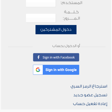
المستخدم:
كـلـــمـة
الـمـــــرور:
دخول المشتركين
أو الدخول بحساب
استرجاع الرمز السري
تسجيل عضو جديد
إعادة تفعيل حساب