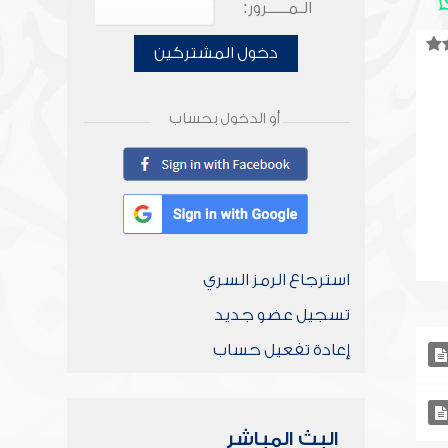
الـمـــــرور:
دخول المشتركين
أو الدخول بحساب
استرجاع الرمز السري
تسجيل عضو جديد
إعادة تفعيل حساب
البث المباشر