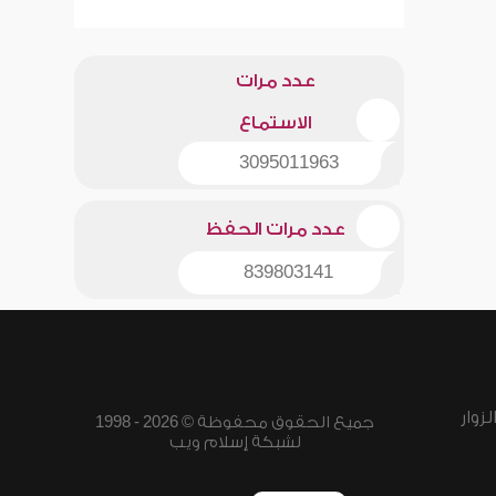
عدد مرات
الاستماع
3095011963
عدد مرات الحفظ
839803141
زوار
جميع الحقوق محفوظة © 2026 - 1998
لشبكة إسلام ويب