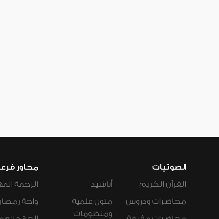
الصوتيات
محاور فرع
القرآن الكريم
أناشيد
الرحمة المه
محاضرات ودروس
متون علمية
واحة رمضان
ومنظومات
محاضرات مفرغة
الحج و العم