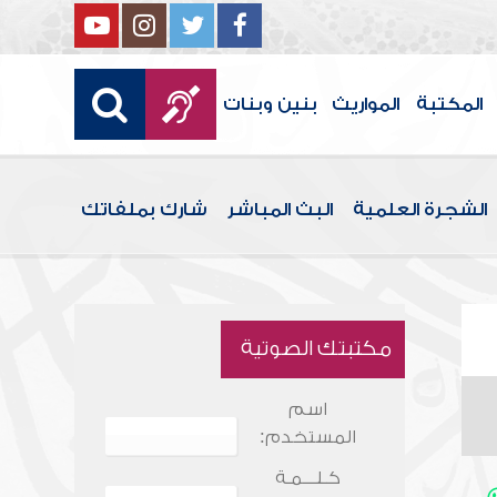
المكتبة
المواريث
بنين وبنات
الشجرة العلمية
البث المباشر
شارك بملفاتك
مكتبتك الصوتية
اسم
المستخدم:
كـلـــمـة