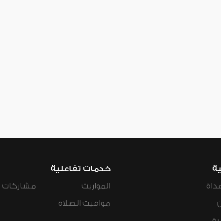
ية
خدمات تفاعلية
داة
المواريث
مشاركات ال
مواقيت الصلاة
رة