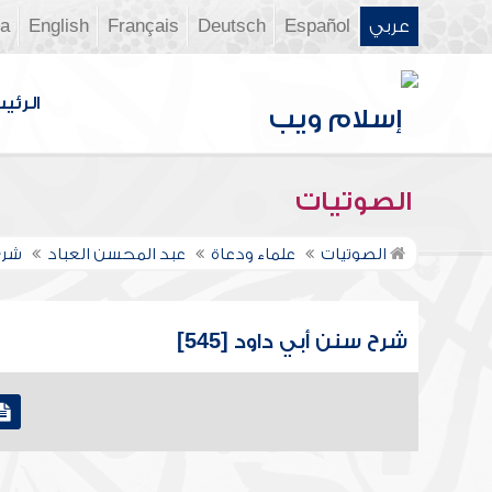
عربي
Español
Deutsch
Français
English
ia
الرئي
الصوتيات
الصوتيات
علماء ودعاة
عبد المحسن العباد
شرح
شرح سنن أبي داود [545]