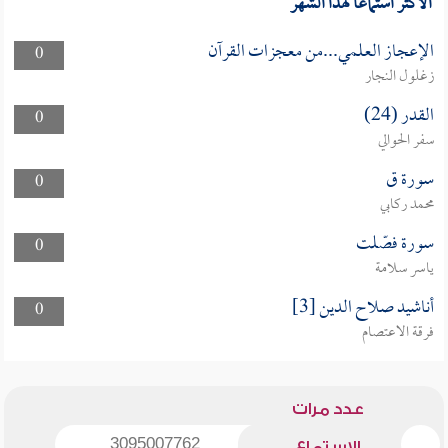
الأكثر استماعا لهذا الشهر
الإعجاز العلمي...من معجزات القرآن
0
زغلول النجار
القدر (24)
0
سفر الحوالي
سورة ق
0
محمد ركابي
سورة فصّلت
0
ياسر سلامة
أناشيد صلاح الدين [3]
0
فرقة الاعتصام
عدد مرات
3095007762
الاستماع