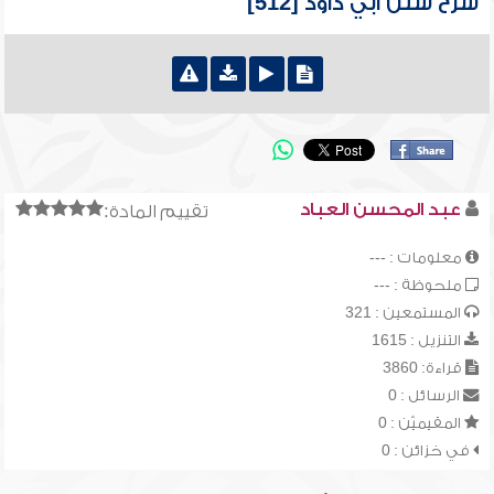
شرح سنن أبي داود [512]
عبد المحسن العباد
تقييم المادة:
معلومات : ---
ملحوظة : ---
المستمعين : 321
التنزيل : 1615
قراءة: 3860
الرسائل : 0
المقيميّن : 0
في خزائن : 0