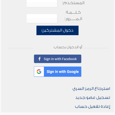
المستخدم:
كـلـــمـة
الـمـــــرور:
دخول المشتركين
أو الدخول بحساب
استرجاع الرمز السري
تسجيل عضو جديد
إعادة تفعيل حساب