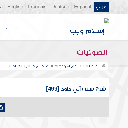
عربي
Español
Deutsch
Français
English
ia
الرئي
الصوتيات
الصوتيات
علماء ودعاة
عبد المحسن العباد
شرح
شرح سنن أبي داود [499]