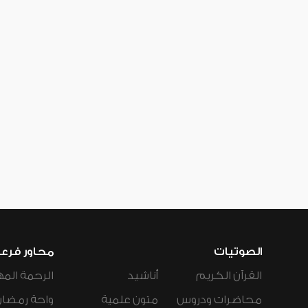
الصوتيات
محاور فرع
القرآن الكريم
أناشيد
الرحمة المه
محاضرات ودروس
متون علمية
واحة رمضان