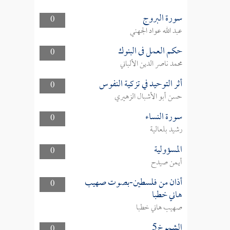
سورة البروج
0
عبد الله عواد الجهني
حكم العمل فى البنوك
0
محمد ناصر الدين الألباني
أثر التوحيد في تزكية النفوس
0
حسن أبو الأشبال الزهيري
سورة النساء
0
رشيد بلعالية
المسؤولية
0
أيمن صيدح
أذان من فلسطين-بصوت صهيب
0
هاني خطبا
صهيب هاني خطبا
الشموخ5
0