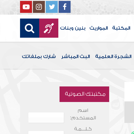
المكتبة
المواريث
بنين وبنات
الشجرة العلمية
البث المباشر
شارك بملفاتك
مكتبتك الصوتية
اسم
المستخدم:
كـلـــمـة