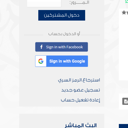
الـمـــــرور:
دخول المشتركين
أو الدخول بحساب
استرجاع الرمز السري
تسجيل عضو جديد
إعادة تفعيل حساب
البث المباشر