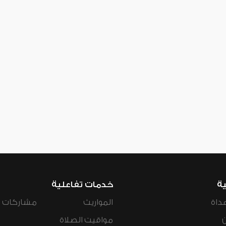
ية
خدمات تفاعلية
داة
المواريث
مشاركات ال
مواقيت الصلاة