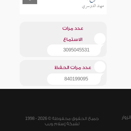
مهند الدوسري
عدد مرات
الاستماع
3095045531
عدد مرات الحفظ
840199095
زوار
جميع الحقوق محفوظة © 2026 - 1998
لشبكة إسلام ويب