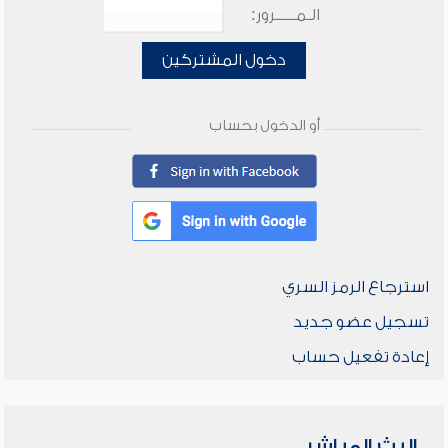
الـمـــــرور:
دخول المشتركين
أو الدخول بحساب
استرجاع الرمز السري
تسجيل عضو جديد
إعادة تفعيل حساب
البث المباشر