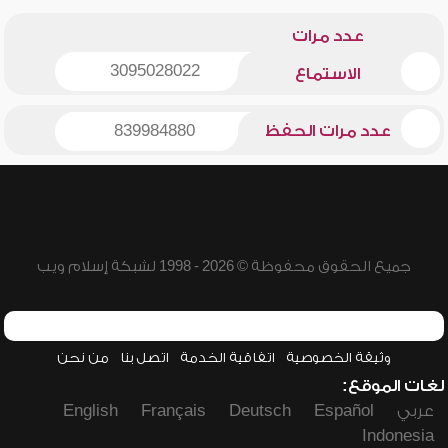
عدد مرات
3095028022
الاستماع
عدد مرات الحفظ
839984880
جميع الحقوق محفوظة © 2026 - 1998 لشبكة إسلام ويب
وثيقة الخصوصية
اتفاقية الخدمة
اتصل بنا
من نحن
لغات الموقع:
عربي
Español
Deutsch
Français
English
Indonesia