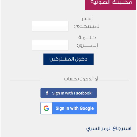
مكتبتك الصوتية
اسم
المستخدم:
كـلـــمـة
الـمـــــرور:
دخول المشتركين
أو الدخول بحساب
استرجاع الرمز السري