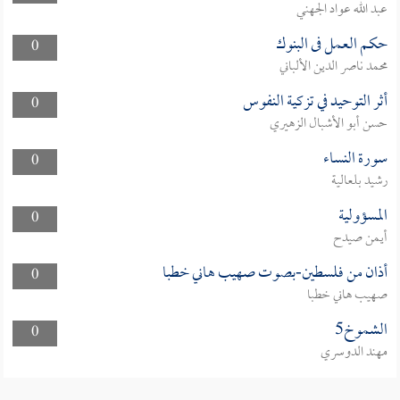
عبد الله عواد الجهني
حكم العمل فى البنوك
0
محمد ناصر الدين الألباني
أثر التوحيد في تزكية النفوس
0
حسن أبو الأشبال الزهيري
سورة النساء
0
رشيد بلعالية
المسؤولية
0
أيمن صيدح
أذان من فلسطين-بصوت صهيب هاني خطبا
0
صهيب هاني خطبا
الشموخ5
0
مهند الدوسري