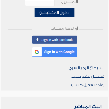
الـمـــــرور:
دخول المشتركين
أو الدخول بحساب
استرجاع الرمز السري
تسجيل عضو جديد
إعادة تفعيل حساب
البث المباشر