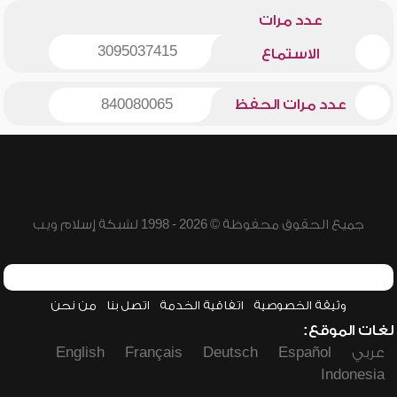
عدد مرات
3095037415
الاستماع
عدد مرات الحفظ
840080065
جميع الحقوق محفوظة © 2026 - 1998 لشبكة إسلام ويب
وثيقة الخصوصية
اتفاقية الخدمة
اتصل بنا
من نحن
لغات الموقع:
عربي
Español
Deutsch
Français
English
Indonesia