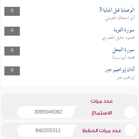
الوصايا قبل المنايا 3
0
أبو إسحاق الحويني
سورة التوبة
0
محمود خليل الحصري
سورة النحل
0
محمد أبو سنينة
أذان إبراهيم جبر
0
إبراهيم جبر
عدد مرات
3095046082
الاستماع
عدد مرات الحفظ
840205311