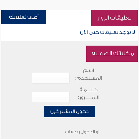
أضف تعليقك
تعليقات الزوار
لا توجد تعليقات حتى الآن
مكتبتك الصوتية
اسم
المستخدم:
كـلـــمـة
الـمـــــرور:
دخول المشتركين
أو الدخول بحساب