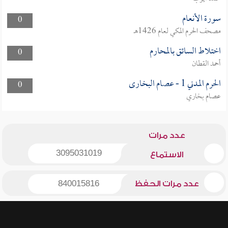
سورة الأنعام
0
مصحف الحرم المكي لعام 1426هـ
اختلاط السائق بالمحارم
0
أحمد القطان
الحرم المدني 1 - عصام البخارى
0
عصام بخاري
عدد مرات
3095031019
الاستماع
عدد مرات الحفظ
840015816