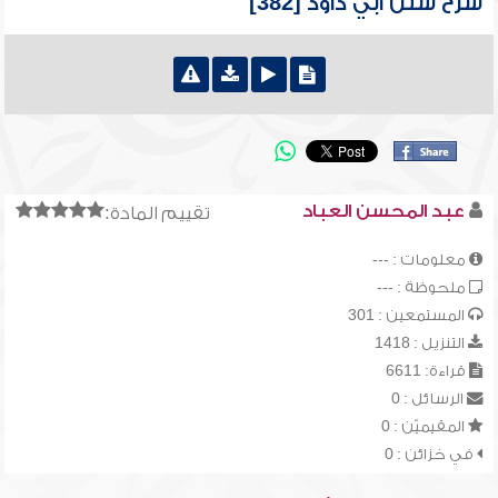
شرح سنن أبي داود [382]
عبد المحسن العباد
تقييم المادة:
معلومات : ---
ملحوظة : ---
المستمعين : 301
التنزيل : 1418
قراءة: 6611
الرسائل : 0
المقيميّن : 0
في خزائن : 0