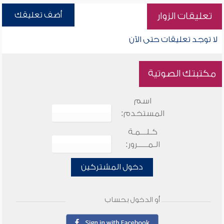
أضف تعليقك
تعليقات الزوار
لا توجد تعليقات حتى الآن
مكتبتك الصوتية
اسم
المستخدم:
كـلـــمـة
الـمـــــرور:
دخول المشتركين
أو الدخول بحساب