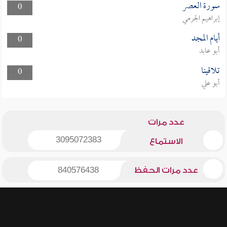
سورة العصر
0
إبراهيم الجرمي
أيام المجد
0
أبو عابد
تلاقينا
0
أبو علي
عدد مرات
3095072383
الاستماع
عدد مرات الحفظ
840576438