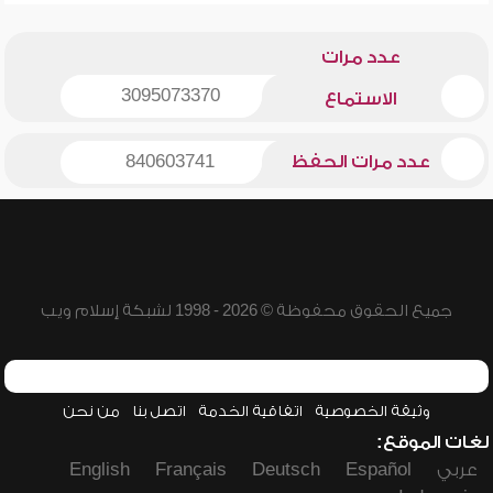
عدد مرات
3095073370
الاستماع
عدد مرات الحفظ
840603741
جميع الحقوق محفوظة © 2026 - 1998 لشبكة إسلام ويب
وثيقة الخصوصية
اتفاقية الخدمة
اتصل بنا
من نحن
لغات الموقع:
عربي
Español
Deutsch
Français
English