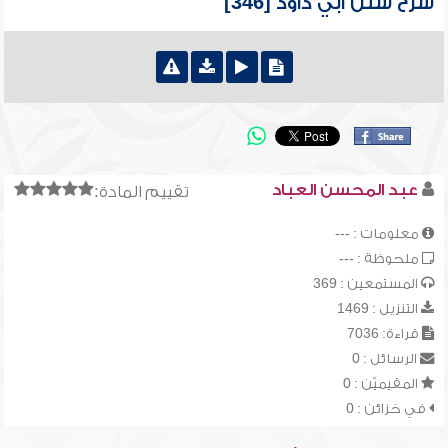
شرح سنن أبي داود [346]
عبد المحسن العباد
تقييم المادة:
معلومات : ---
ملحوظة : ---
المستمعين : 369
التنزيل : 1469
قراءة: 7036
الرسائل : 0
المقيميّن : 0
في خزائن : 0