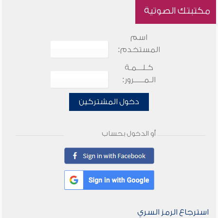
مكتبتك الصوتية
اسم
المستخدم:
كـلـــمـة
الـمـــــرور:
دخول المشتركين
أو الدخول بحساب
استرجاع الرمز السري