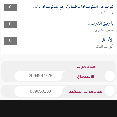
تتوب عن الذنوب اذا مرضتا وترجع للذنوب اذا برئت
0
خالد الراشد
يا رفيق الدرب 1
0
سمير البشيري
الأشبال1
0
أبو عبد الملك
عدد مرات
3094997728
الاستماع
عدد مرات الحفظ
839650133