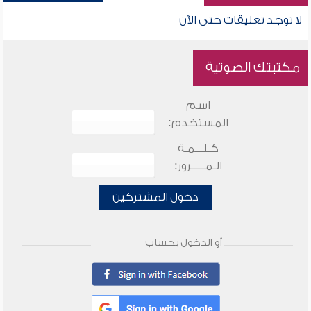
لا توجد تعليقات حتى الآن
مكتبتك الصوتية
اسم
المستخدم:
كـلـــمـة
الـمـــــرور:
دخول المشتركين
أو الدخول بحساب