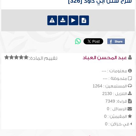
شرح سنن أبي داود [326]
عبد المحسن العباد
تقييم المادة:
معلومات : ---
ملحوظة : ---
المستمعين : 1264
التنزيل : 2130
قراءة: 7349
الرسائل : 0
المقيميّن : 0
في خزائن : 0