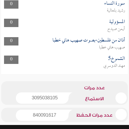
سورة النساء
0
رشيد بلعالية
المسؤولية
0
أيمن صيدح
أذان من فلسطين-بصوت صهيب هاني خطبا
0
صهيب هاني خطبا
الشموخ5
0
مهند الدوسري
عدد مرات
3095038105
الاستماع
عدد مرات الحفظ
840091617