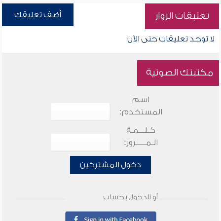
أضف تعليقك
تعليقات الزوار
لا توجد تعليقات حتى الآن
مكتبتك الصوتية
اسم
المستخدم:
كـلـــمـة
الـمـــــرور:
دخول المشتركين
أو الدخول بحساب