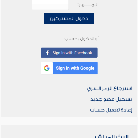
الـمـــــرور:
دخول المشتركين
أو الدخول بحساب
استرجاع الرمز السري
تسجيل عضو جديد
إعادة تفعيل حساب
البث المباشر