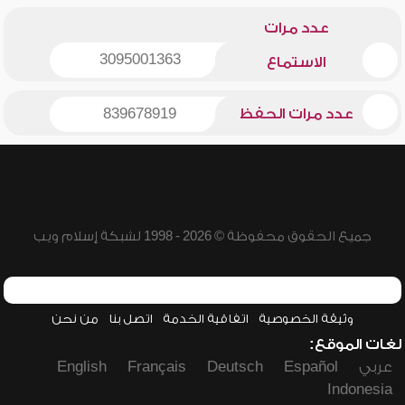
عدد مرات
3095001363
الاستماع
عدد مرات الحفظ
839678919
جميع الحقوق محفوظة © 2026 - 1998 لشبكة إسلام ويب
وثيقة الخصوصية
اتفاقية الخدمة
اتصل بنا
من نحن
لغات الموقع:
عربي
Español
Deutsch
Français
English
Indonesia