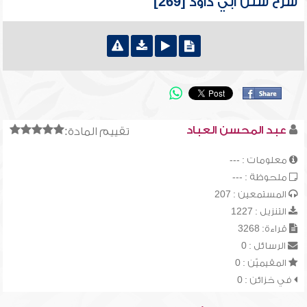
شرح سنن أبي داود [269]
عبد المحسن العباد
تقييم المادة:
معلومات : ---
ملحوظة : ---
المستمعين : 207
التنزيل : 1227
قراءة: 3268
الرسائل : 0
المقيميّن : 0
في خزائن : 0