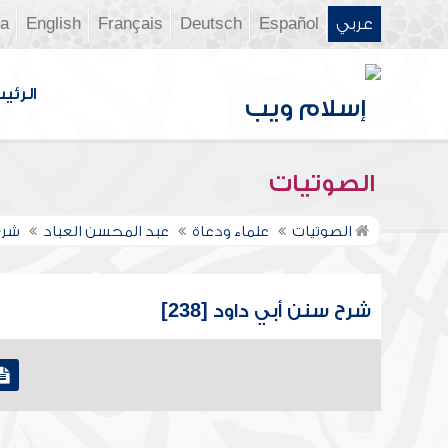
عربي
Español
Deutsch
Français
English
ia
الرئي
الصوتيات
الصوتيات
علماء ودعاة
عبد المحسن العباد
شرح
شرح سنن أبي داود [238]