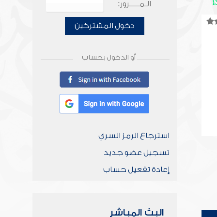
الـمـــــرور:
دخول المشتركين
أو الدخول بحساب
استرجاع الرمز السري
تسجيل عضو جديد
إعادة تفعيل حساب
البث المباشر