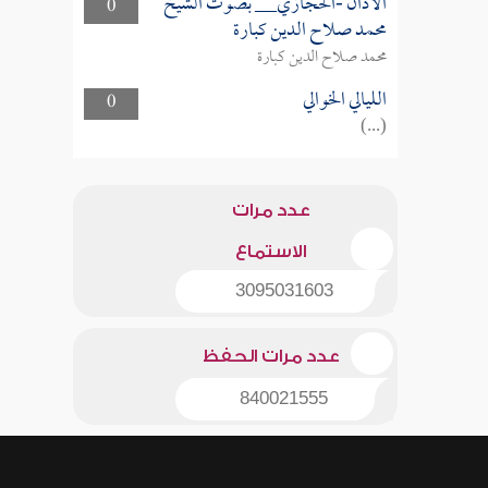
الأذان -الحجازي__ بصوت الشيخ
0
محمد صلاح الدين كبارة
محمد صلاح الدين كبارة
الليالي الخوالي
0
(...)
عدد مرات
الاستماع
3095031603
عدد مرات الحفظ
840021555