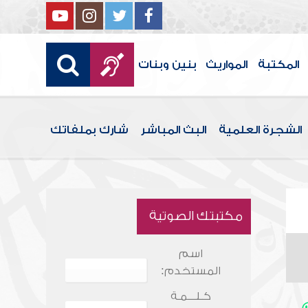
المكتبة
المواريث
بنين وبنات
الشجرة العلمية
البث المباشر
شارك بملفاتك
مكتبتك الصوتية
اسم
المستخدم:
كـلـــمـة