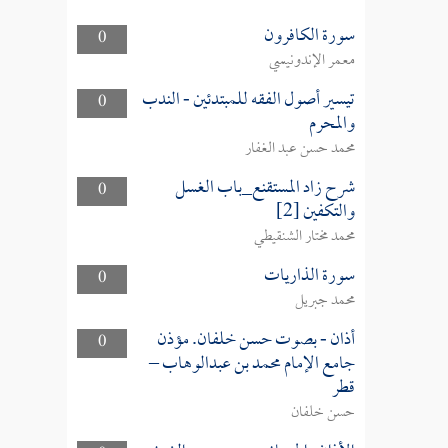
سورة الكافرون
0
معمر الإندونيسي
تيسير أصول الفقه للمبتدئين - الندب
0
والمحرم
محمد حسن عبد الغفار
شرح زاد المستقنع_باب الغسل
0
والتكفين [2]
محمد مختار الشنقيطي
سورة الذاريات
0
محمد جبريل
أذان - بصوت حسن خلفان. مؤذن
0
جامع الإمام محمد بن عبدالوهاب –
قطر
حسن خلفان