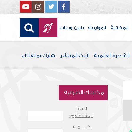
المكتبة
المواريث
بنين وبنات
الشجرة العلمية
البث المباشر
شارك بملفاتك
مكتبتك الصوتية
اسم
المستخدم:
كـلـــمـة