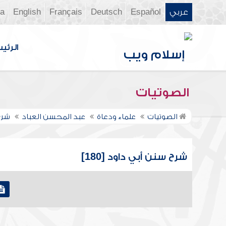
عربي
Español
Deutsch
Français
English
ia
الرئي
الصوتيات
الصوتيات
علماء ودعاة
عبد المحسن العباد
شرح
شرح سنن أبي داود [180]