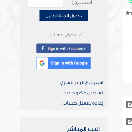
الـمـــــرور:
دخول المشتركين
أو الدخول بحساب
استرجاع الرمز السري
تسجيل عضو جديد
إعادة تفعيل حساب
البث المباشر