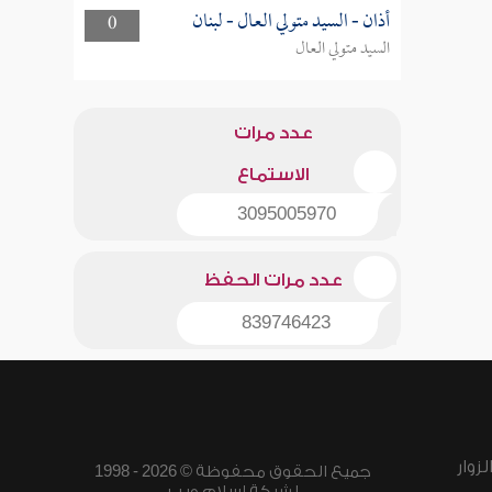
أذان - السيد متولي العال - لبنان
0
السيد متولي العال
عدد مرات
الاستماع
3095005970
عدد مرات الحفظ
839746423
زوار
جميع الحقوق محفوظة © 2026 - 1998
لشبكة إسلام ويب