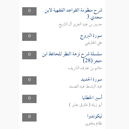
شرح منظومة القواعد الفقهية لابن
0
سعدي 3
حسين بن عبد العزيز آل الشيخ
سورة البروج
0
علي الحذيفي
سلسلة شرح نزهة النظر للحافظ ابن
0
حجر (28)
حاتم بن عارف الشريف
سورة الحديد
0
عبد الباسط عبد الصمد
أسير الخطايا
0
أبو زياد ( طارق جابر )
تيكوندوا
0
نظام يعقوبي