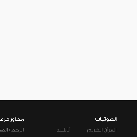
الصوتيات
محاور فرع
القرآن الكريم
أناشيد
الرحمة المه