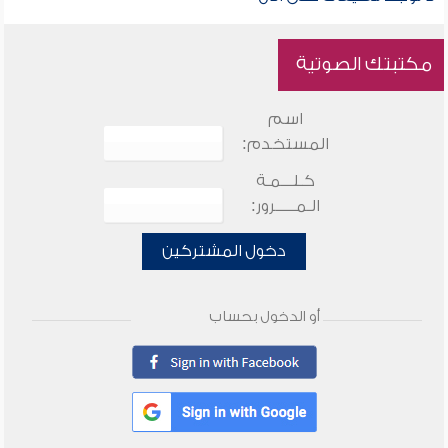
مكتبتك الصوتية
اسم
المستخدم:
كـلـــمـة
الـمـــــرور:
دخول المشتركين
أو الدخول بحساب