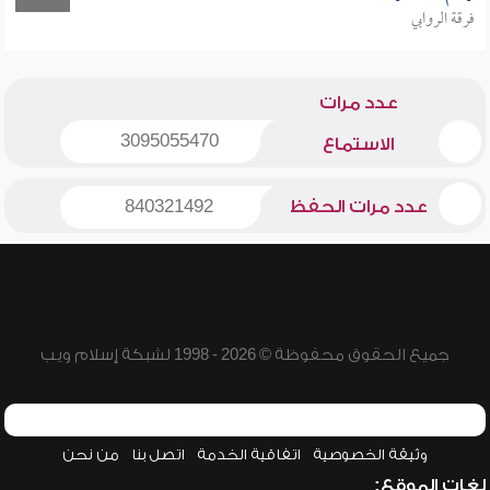
فرقة الروابي
عدد مرات
3095055470
الاستماع
عدد مرات الحفظ
840321492
جميع الحقوق محفوظة © 2026 - 1998 لشبكة إسلام ويب
وثيقة الخصوصية
اتفاقية الخدمة
اتصل بنا
من نحن
لغات الموقع: