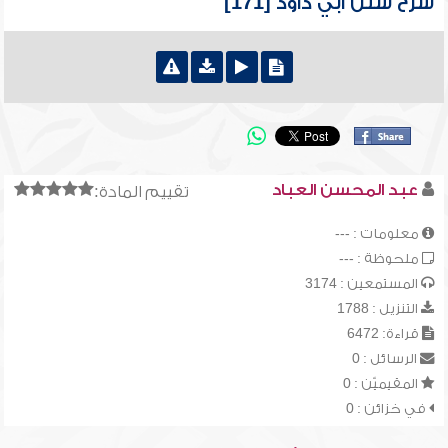
شرح سنن أبي داود [171]
عبد المحسن العباد
تقييم المادة:
معلومات : ---
ملحوظة : ---
المستمعين : 3174
التنزيل : 1788
قراءة: 6472
الرسائل : 0
المقيميّن : 0
في خزائن : 0