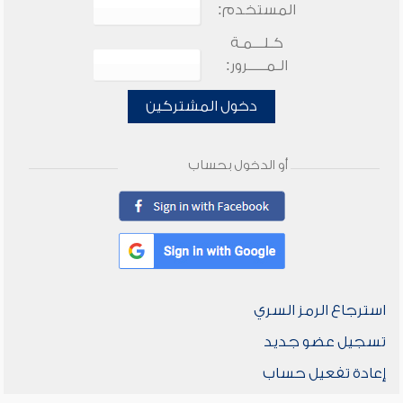
المستخدم:
كـلـــمـة
الـمـــــرور:
دخول المشتركين
أو الدخول بحساب
استرجاع الرمز السري
تسجيل عضو جديد
إعادة تفعيل حساب