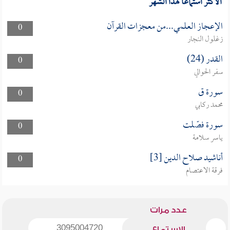
الأكثر استماعا لهذا الشهر
الإعجاز العلمي...من معجزات القرآن
0
زغلول النجار
القدر (24)
0
سفر الحوالي
سورة ق
0
محمد ركابي
سورة فصّلت
0
ياسر سلامة
أناشيد صلاح الدين [3]
0
فرقة الاعتصام
عدد مرات
3095004720
الاستماع