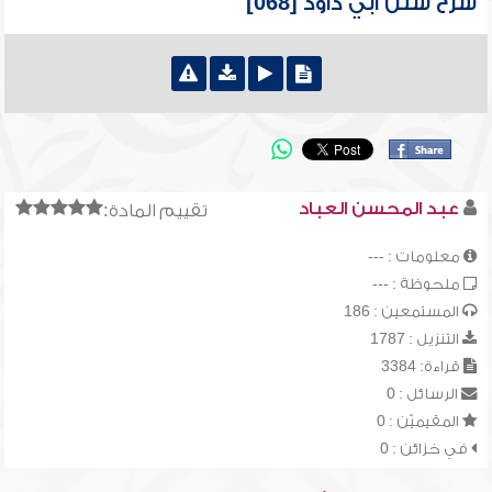
شرح سنن أبي داود [068]
عبد المحسن العباد
تقييم المادة:
معلومات : ---
ملحوظة : ---
المستمعين : 186
التنزيل : 1787
قراءة: 3384
الرسائل : 0
المقيميّن : 0
في خزائن : 0