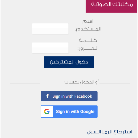
مكتبتك الصوتية
اسم
المستخدم:
كـلـــمـة
الـمـــــرور:
دخول المشتركين
أو الدخول بحساب
استرجاع الرمز السري