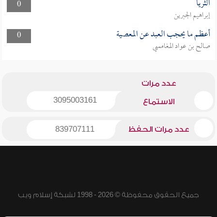
الثريا
0
إبراهيم الجبرين
أعظم ما يحجب العبد عن المعصية
0
صالح بن عواد المغامسي
عدد مرات
3095003161
الاستماع
عدد مرات الحفظ
839707111
جميع الحقوق محفوظة © 2026 - 1998 لشبكة إسلام ويب