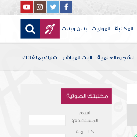
المكتبة
المواريث
بنين وبنات
الشجرة العلمية
البث المباشر
شارك بملفاتك
مكتبتك الصوتية
اسم
المستخدم:
كـلـــمـة