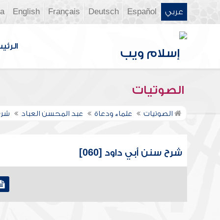
عربي
Español
Deutsch
Français
English
ia
الرئي
الصوتيات
الصوتيات
علماء ودعاة
عبد المحسن العباد
شرح
شرح سنن أبي داود [060]