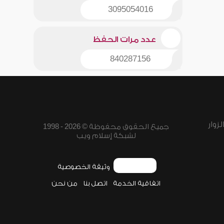
3095054016
عدد مرات الحفظ
840287156
زوار
جميع الحقوق محفوظة © 2026 - 1998
لشبكة إسلام ويب
وثيقة الخصوصية
اتفاقية الخدمة
اتصل بنا
من نحن