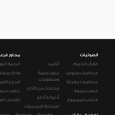
الصوتيات
محاور فرع
القرآن الكريم
أناشيد
الرحمة المه
محاضرات ودروس
متون علمية
واحة رمضان
ومنظومات
محاضرات مفرغة
الحج و العم
مختارات من الأذان
خطب جمعة
خطب جمع
أدعية و أذكار
الكتاب المسموع
القراءات ال
استراحة التسجيلات