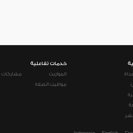
ية
خدمات تفاعلية
داة
المواريث
مشاركات ال
مواقيت الصلاة
رة
ة
عشر