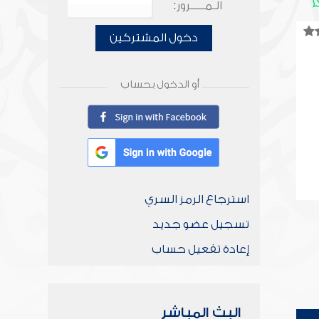
الـمـــــرور:
دخول المشتركين
أو الدخول بحساب
استرجاع الرمز السري
تسجيل عضو جديد
إعادة تفعيل حساب
البث المباشر