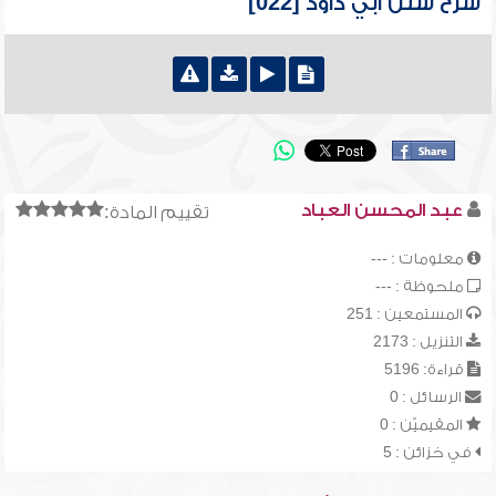
شرح سنن أبي داود [022]
عبد المحسن العباد
تقييم المادة:
معلومات : ---
ملحوظة : ---
المستمعين : 251
التنزيل : 2173
قراءة: 5196
الرسائل : 0
المقيميّن : 0
في خزائن : 5