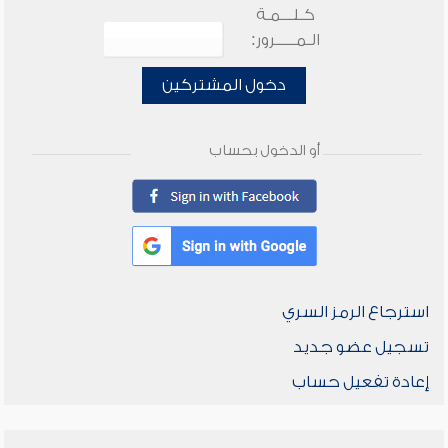
كـلـــمـة
الـمـــــرور:
دخول المشتركين
أو الدخول بحساب
استرجاع الرمز السري
تسجيل عضو جديد
إعادة تفعيل حساب