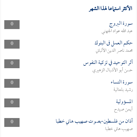
الأكثر استماعا لهذا الشهر
سورة البروج
0
عبد الله عواد الجهني
حكم العمل فى البنوك
0
محمد ناصر الدين الألباني
أثر التوحيد في تزكية النفوس
0
حسن أبو الأشبال الزهيري
سورة النساء
0
رشيد بلعالية
المسؤولية
0
أيمن صيدح
أذان من فلسطين-بصوت صهيب هاني خطبا
0
صهيب هاني خطبا