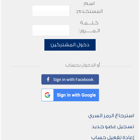
اسم
المستخدم:
كـلـــمـة
الـمـــــرور:
دخول المشتركين
أو الدخول بحساب
استرجاع الرمز السري
تسجيل عضو جديد
إعادة تفعيل حساب