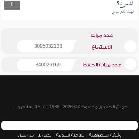
الشموخ5
0
مهند الدوسري
عدد مرات
3095032133
الاستماع
عدد مرات الحفظ
840026169
جميع الحقوق محفوظة © 2026 - 1998 لشبكة إسلام ويب
وثيقة الخصوصية
اتفاقية الخدمة
اتصل بنا
من نحن