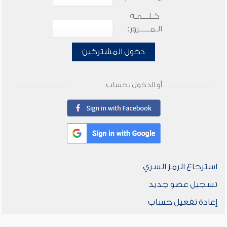
كـلـــمـة
الـمـــــرور:
دخول المشتركين
أو الدخول بحساب
استرجاع الرمز السري
تسجيل عضو جديد
إعادة تفعيل حساب