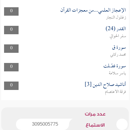
الإعجاز العلمي...من معجزات القرآن
0
زغلول النجار
القدر (24)
0
سفر الحوالي
سورة ق
0
محمد ركابي
سورة فصّلت
0
ياسر سلامة
أناشيد صلاح الدين [3]
0
فرقة الاعتصام
عدد مرات
3095005775
الاستماع